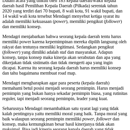
Dalam acara yang diikuti oleh 183 kepala daerah/wakil kepala
daerah hasil Pemilihan Kepala Daerah (Pilkada) serentak tahun
2020 yang terdiri dari 70 bupati, 8 wali kota, 91 wakil bupati, dan
14 wakil wali kota tersebut Mendagri menyebut ketiga syarat itu
adalah memiliki kekuasaan (
power
), memiliki pengikut (
follower
)
dan memiliki konsep.
Mendagri menjabarkan bahwa seorang kepala daerah tentu harus
memiliki power karena kepemimpinan mereka dipilih langsung oleh
rakyat dan tentunya memiliki legitimasi. Sedangkan pengikut
(
follower
) yang dimiliki adalah staf dan masyarakat. Adapun
konsep, tanpa konsep maka kinerja akan serabutan dan apa yang
dikerjakan tidak sistimatis dan tidak mengerti apa yang ingin
dicapai. Karena itu seorang kepala daerah harus memiliki konsep
dan tahu bagaimana membuat road map.
Mendagri mengharapkan agar para peserta (kepala daerah)
memahami betul posisi menjadi seorang pemimpin. Harus menjadi
pemimpin yang bukan hanya sekadar pemimpin biasa, yang rutinitas
reguler, tapi menjadi seorang pemimpin, leader yang kuat.
Seharusnya Mendagri menambahkan satu syarat lagi yang tidak
kalah pentingnya yaitu memiliki moral yang baik. Tanpa moral yang
baik walaupun seorang pemimpin memiliki
power
,
follower
dan
konsep, maka kemungkinan besar hasil kinerjanya tidak akan
maksimal. Bisa jadi kinerja seorang kepala daerah yang tidak