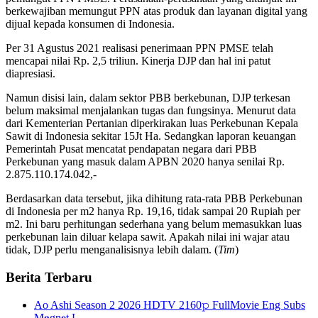
berkewajiban memungut PPN atas produk dan layanan digital yang
dijual kepada konsumen di Indonesia.
Per 31 Agustus 2021 realisasi penerimaan PPN PMSE telah
mencapai nilai Rp. 2,5 triliun. Kinerja DJP dan hal ini patut
diapresiasi.
Namun disisi lain, dalam sektor PBB berkebunan, DJP terkesan
belum maksimal menjalankan tugas dan fungsinya. Menurut data
dari Kementerian Pertanian diperkirakan luas Perkebunan Kepala
Sawit di Indonesia sekitar 15Jt Ha. Sedangkan laporan keuangan
Pemerintah Pusat mencatat pendapatan negara dari PBB
Perkebunan yang masuk dalam APBN 2020 hanya senilai Rp.
2.875.110.174.042,-
Berdasarkan data tersebut, jika dihitung rata-rata PBB Perkebunan
di Indonesia per m2 hanya Rp. 19,16, tidak sampai 20 Rupiah per
m2. Ini baru perhitungan sederhana yang belum memasukkan luas
perkebunan lain diluar kelapa sawit. Apakah nilai ini wajar atau
tidak, DJP perlu menganalisisnya lebih dalam. (
Tim
)
Berita Terbaru
Ao Ashi Season 2 2026 HDTV 2160𝚙 FullMovie Eng Subs
M𝐚gn𝐞t L…