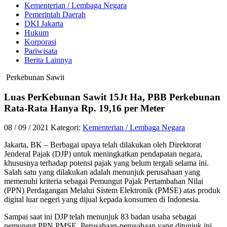
Kementerian / Lembaga Negara
Pemerintah Daerah
DKI Jakarta
Hukum
Korporasi
Pariwisata
Berita Lainnya
Perkebunan Sawit
Luas PerKebunan Sawit 15Jt Ha, PBB Perkebunan
Rata-Rata Hanya Rp. 19,16 per Meter
08 / 09 / 2021
Kategori:
Kementerian / Lembaga Negara
Jakarta, BK – Berbagai upaya telah dilakukan oleh Direktorat
Jenderal Pajak (DJP) untuk meningkatkan pendapatan negara,
khususnya terhadap potensi pajak yang belum tergali selama ini.
Salah satu yang dilakukan adalah menunjuk perusahaan yang
memenuhi kriteria sebagai Pemungut Pajak Pertambahan Nilai
(PPN) Perdagangan Melalui Sistem Elektronik (PMSE) atas produk
digital luar negeri yang dijual kepada konsumen di Indonesia.
Sampai saat ini DJP telah menunjuk 83 badan usaha sebagai
pemungut PPN PMSE. Perusahaan-perusahaan yang ditunjuk ini