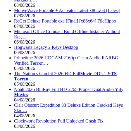
08/08/2026
MotiveWave Portable + Activator Latest x86-x64 [Latest]
07/08/2026
ReGet Deluxe Portable exe [Final] [x86x64] FileHippo
07/08/2026
Microsoft Office Compact Build Offline Installer Without
Reg…
06/08/2026
Hogwarts Legacy 2 Keys Desktop
06/08/2026
Primetime 2026 HDCAM 2160𝚙 Clean Audio RARBG
Verified T𝐨𝐫𝐫𝐞n…
05/08/2026
The Nation’s Gambit 2026 HD FullMovie DD5.1 𝐘𝐓𝐒
𝐓𝐨𝐫𝐫𝐞𝐧…
05/08/2026
Noah 2026 BluRay Full HD x265 Proper Dual Audio 𝐘𝐢𝐟𝐲
𝐌𝐨𝐯𝐢𝐞𝐬
04/08/2026
Clair Obscur: Expedition 33 Deluxe Edition Cracked Keys
Skid…
04/08/2026
Clockwork Revolution Full Unlocked Crash Fix
03/08/2026