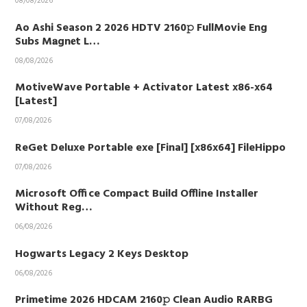
08/08/2026
Ao Ashi Season 2 2026 HDTV 2160𝚙 FullMovie Eng
Subs M𝐚gn𝐞t L…
08/08/2026
MotiveWave Portable + Activator Latest x86-x64
[Latest]
07/08/2026
ReGet Deluxe Portable exe [Final] [x86x64] FileHippo
07/08/2026
Microsoft Office Compact Build Offline Installer
Without Reg…
06/08/2026
Hogwarts Legacy 2 Keys Desktop
06/08/2026
Primetime 2026 HDCAM 2160𝚙 Clean Audio RARBG