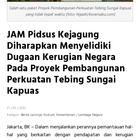
Salah satu paket Proyek Pembangunan Perkuatan Tebing Sungai Kapuas
yang tidak tepat waktu (foto: Ngadri/koransaku.com)
JAM Pidsus Kejagung
Diharapkan Menyelidiki
Dugaan Kerugian Negara
Pada Proyek Pembangunan
Perkuatan Tebing Sungai
Kapuas
31 / 03 / 2023
Kategori:
Berita Lainnya
,
Hukum
,
Kementerian / Lembaga Negara
Jakarta, BK – Dalam menjalankan perannya pemantauan hal-
hal yang berkaitan dengan pendapatan dan kerugian