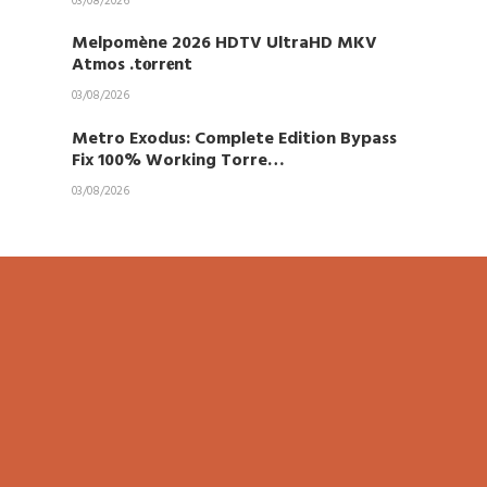
03/08/2026
Melpomène 2026 HDTV UltraHD MKV
Atmos .t𝐨rr𝐞nt
03/08/2026
Metro Exodus: Complete Edition Bypass
Fix 100% Working Torre…
03/08/2026