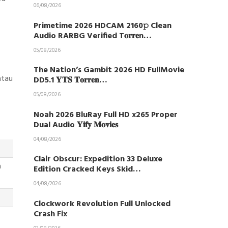
06/08/2026
Primetime 2026 HDCAM 2160𝚙 Clean
Audio RARBG Verified T𝐨𝐫𝐫𝐞n…
05/08/2026
The Nation’s Gambit 2026 HD FullMovie
atau
DD5.1 𝐘𝐓𝐒 𝐓𝐨𝐫𝐫𝐞𝐧…
05/08/2026
Noah 2026 BluRay Full HD x265 Proper
Dual Audio 𝐘𝐢𝐟𝐲 𝐌𝐨𝐯𝐢𝐞𝐬
04/08/2026
Clair Obscur: Expedition 33 Deluxe
a
Edition Cracked Keys Skid…
04/08/2026
Clockwork Revolution Full Unlocked
Crash Fix