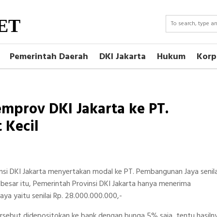
ET
Pemerintah Daerah
DKI Jakarta
Hukum
Korp
mprov DKI Jakarta ke PT.
 Kecil
nsi DKI Jakarta menyertakan modal ke PT. Pembangunan Jaya senila
sebesar itu, Pemerintah Provinsi DKI Jakarta hanya menerima
ya yaitu senilai Rp. 28.000.000.000,-
tersebut didepositokan ke bank dengan bunga 5% saja, tentu hasiln