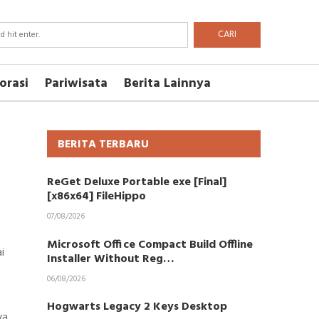
CARI
orasi
Pariwisata
Berita Lainnya
BERITA TERBARU
ReGet Deluxe Portable exe [Final]
[x86x64] FileHippo
07/08/2026
Microsoft Office Compact Build Offline
i
Installer Without Reg…
06/08/2026
Hogwarts Legacy 2 Keys Desktop
ya