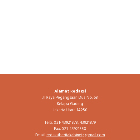
Alamat Redaksi
Jl. Raya Pegangsaan Dua No. 68
Kelapa Gading
Jakarta Utara 14250
Telp. 021-43921878, 43921879
Fax. 021-43921880
Email:
redaksiberitakabinet@gmail.com