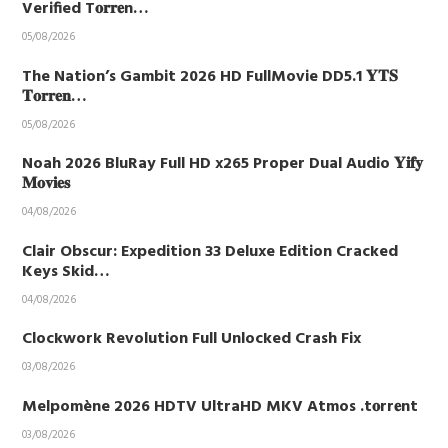
Verified T𝐨𝐫𝐫𝐞n…
05/08/2026
The Nation’s Gambit 2026 HD FullMovie DD5.1 𝐘𝐓𝐒
𝐓𝐨𝐫𝐫𝐞𝐧…
05/08/2026
Noah 2026 BluRay Full HD x265 Proper Dual Audio 𝐘𝐢𝐟𝐲
𝐌𝐨𝐯𝐢𝐞𝐬
04/08/2026
Clair Obscur: Expedition 33 Deluxe Edition Cracked
Keys Skid…
04/08/2026
Clockwork Revolution Full Unlocked Crash Fix
03/08/2026
Melpomène 2026 HDTV UltraHD MKV Atmos .t𝐨rr𝐞nt
03/08/2026