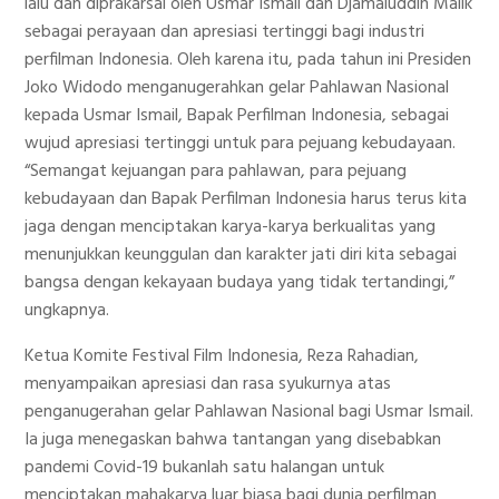
lalu dan diprakarsai oleh Usmar Ismail dan Djamaluddin Malik
sebagai perayaan dan apresiasi tertinggi bagi industri
perfilman Indonesia. Oleh karena itu, pada tahun ini Presiden
Joko Widodo menganugerahkan gelar Pahlawan Nasional
kepada Usmar Ismail, Bapak Perfilman Indonesia, sebagai
wujud apresiasi tertinggi untuk para pejuang kebudayaan.
“Semangat kejuangan para pahlawan, para pejuang
kebudayaan dan Bapak Perfilman Indonesia harus terus kita
jaga dengan menciptakan karya-karya berkualitas yang
menunjukkan keunggulan dan karakter jati diri kita sebagai
bangsa dengan kekayaan budaya yang tidak tertandingi,”
ungkapnya.
Ketua Komite Festival Film Indonesia, Reza Rahadian,
menyampaikan apresiasi dan rasa syukurnya atas
penganugerahan gelar Pahlawan Nasional bagi Usmar Ismail.
Ia juga menegaskan bahwa tantangan yang disebabkan
pandemi Covid-19 bukanlah satu halangan untuk
menciptakan mahakarya luar biasa bagi dunia perfilman