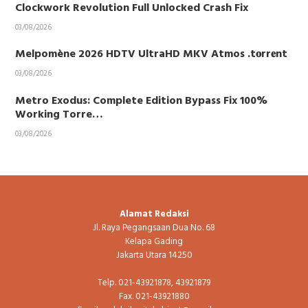
Clockwork Revolution Full Unlocked Crash Fix
03/08/2026
Melpomène 2026 HDTV UltraHD MKV Atmos .t𝐨rr𝐞nt
03/08/2026
Metro Exodus: Complete Edition Bypass Fix 100%
Working Torre…
03/08/2026
Alamat Redaksi
Jl. Raya Pegangsaan Dua No. 68
Kelapa Gading
Jakarta Utara 14250
Telp. 021-43921878, 43921879
Fax. 021-43921880