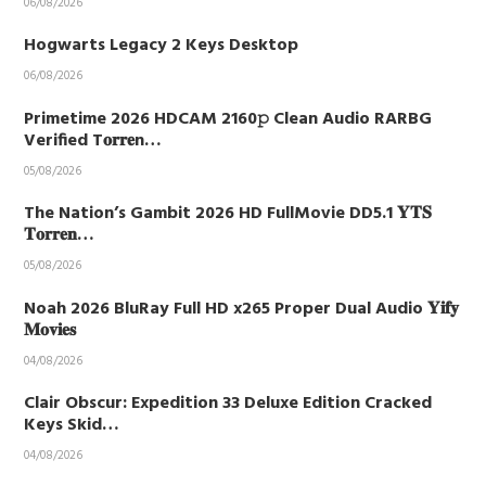
06/08/2026
Hogwarts Legacy 2 Keys Desktop
06/08/2026
Primetime 2026 HDCAM 2160𝚙 Clean Audio RARBG
Verified T𝐨𝐫𝐫𝐞n…
05/08/2026
The Nation’s Gambit 2026 HD FullMovie DD5.1 𝐘𝐓𝐒
𝐓𝐨𝐫𝐫𝐞𝐧…
05/08/2026
Noah 2026 BluRay Full HD x265 Proper Dual Audio 𝐘𝐢𝐟𝐲
𝐌𝐨𝐯𝐢𝐞𝐬
04/08/2026
Clair Obscur: Expedition 33 Deluxe Edition Cracked
Keys Skid…
04/08/2026