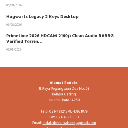
06/08/2026
Hogwarts Legacy 2 Keys Desktop
06/08/2026
Primetime 2026 HDCAM 2160𝚙 Clean Audio RARBG
Verified T𝐨𝐫𝐫𝐞n…
05/08/2026
Alamat Redaksi
Jl. Raya Pegangsaan Dua No. 68
Kelapa Gading
Jakarta Utara 14250
Telp. 021-43921878, 43921879
Fax. 021-43921880
Email:
redaksiberitakabinet@gmail.com