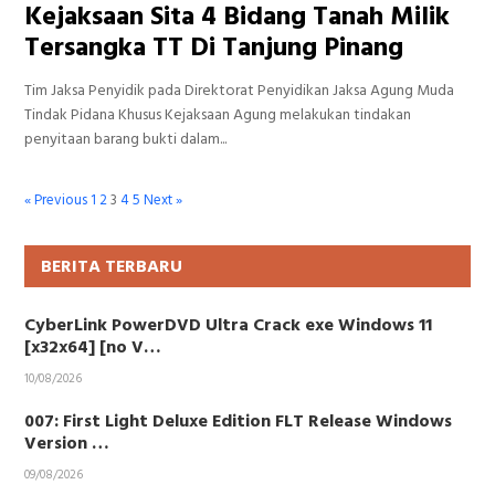
Kejaksaan Sita 4 Bidang Tanah Milik
Tersangka TT Di Tanjung Pinang
Tim Jaksa Penyidik pada Direktorat Penyidikan Jaksa Agung Muda
Tindak Pidana Khusus Kejaksaan Agung melakukan tindakan
penyitaan barang bukti dalam...
« Previous
1
2
3
4
5
Next »
BERITA TERBARU
CyberLink PowerDVD Ultra Crack exe Windows 11
[x32x64] [no V…
10/08/2026
007: First Light Deluxe Edition FLT Release Windows
Version …
09/08/2026