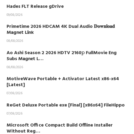
Hades FLT Release gDrive
09/08/2026
Primetime 2026 HDCAM 4K Dual Audio 𝐃𝐨𝐰𝐧𝐥𝐨𝐚𝐝
M𝐚gn𝐞t L𝐢nk
08/08/2026
Ao Ashi Season 2 2026 HDTV 2160𝚙 FullMovie Eng
Subs M𝐚gn𝐞t L…
08/08/2026
MotiveWave Portable + Activator Latest x86-x64
[Latest]
07/08/2026
ReGet Deluxe Portable exe [Final] [x86x64] FileHippo
07/08/2026
Microsoft Office Compact Build Offline Installer
Without Reg…