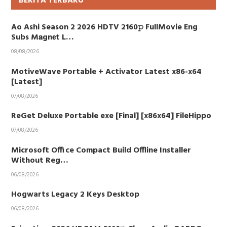
BERITA TERBARU
Ao Ashi Season 2 2026 HDTV 2160𝚙 FullMovie Eng
Subs M𝐚gn𝐞t L…
08/08/2026
MotiveWave Portable + Activator Latest x86-x64
[Latest]
07/08/2026
ReGet Deluxe Portable exe [Final] [x86x64] FileHippo
07/08/2026
Microsoft Office Compact Build Offline Installer
Without Reg…
06/08/2026
Hogwarts Legacy 2 Keys Desktop
06/08/2026