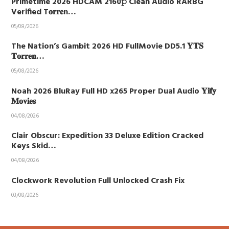
Primetime 2026 HDCAM 2160𝚙 Clean Audio RARBG
Verified T𝐨𝐫𝐫𝐞n…
05/08/2026
The Nation’s Gambit 2026 HD FullMovie DD5.1 𝐘𝐓𝐒
𝐓𝐨𝐫𝐫𝐞𝐧…
05/08/2026
Noah 2026 BluRay Full HD x265 Proper Dual Audio 𝐘𝐢𝐟𝐲
𝐌𝐨𝐯𝐢𝐞𝐬
04/08/2026
Clair Obscur: Expedition 33 Deluxe Edition Cracked
Keys Skid…
04/08/2026
Clockwork Revolution Full Unlocked Crash Fix
03/08/2026