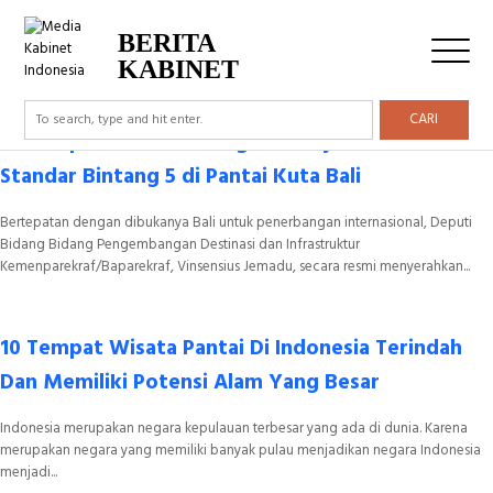
Tag Archive: Kuta
BERITA
KABINET
CARI
Kemenparekraf Gandeng ATI Wujudkan Toilet
Standar Bintang 5 di Pantai Kuta Bali
Bertepatan dengan dibukanya Bali untuk penerbangan internasional, Deputi
Bidang Bidang Pengembangan Destinasi dan Infrastruktur
Kemenparekraf/Baparekraf, Vinsensius Jemadu, secara resmi menyerahkan...
10 Tempat Wisata Pantai Di Indonesia Terindah
Dan Memiliki Potensi Alam Yang Besar
Indonesia merupakan negara kepulauan terbesar yang ada di dunia. Karena
merupakan negara yang memiliki banyak pulau menjadikan negara Indonesia
menjadi...