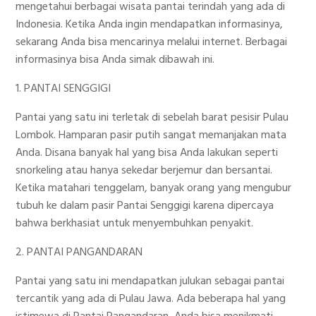
mengetahui berbagai wisata pantai terindah yang ada di
Indonesia. Ketika Anda ingin mendapatkan informasinya,
sekarang Anda bisa mencarinya melalui internet. Berbagai
informasinya bisa Anda simak dibawah ini.
1. PANTAI SENGGIGI
Pantai yang satu ini terletak di sebelah barat pesisir Pulau
Lombok. Hamparan pasir putih sangat memanjakan mata
Anda. Disana banyak hal yang bisa Anda lakukan seperti
snorkeling atau hanya sekedar berjemur dan bersantai.
Ketika matahari tenggelam, banyak orang yang mengubur
tubuh ke dalam pasir Pantai Senggigi karena dipercaya
bahwa berkhasiat untuk menyembuhkan penyakit.
2. PANTAI PANGANDARAN
Pantai yang satu ini mendapatkan julukan sebagai pantai
tercantik yang ada di Pulau Jawa. Ada beberapa hal yang