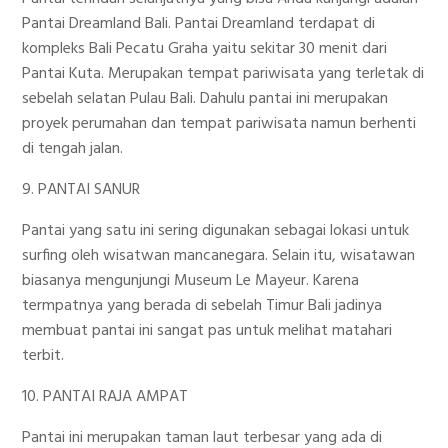
Pantai Dreamland Bali. Pantai Dreamland terdapat di
kompleks Bali Pecatu Graha yaitu sekitar 30 menit dari
Pantai Kuta. Merupakan tempat pariwisata yang terletak di
sebelah selatan Pulau Bali. Dahulu pantai ini merupakan
proyek perumahan dan tempat pariwisata namun berhenti
di tengah jalan.
9. PANTAI SANUR
Pantai yang satu ini sering digunakan sebagai lokasi untuk
surfing oleh wisatwan mancanegara. Selain itu, wisatawan
biasanya mengunjungi Museum Le Mayeur. Karena
termpatnya yang berada di sebelah Timur Bali jadinya
membuat pantai ini sangat pas untuk melihat matahari
terbit.
10. PANTAI RAJA AMPAT
Pantai ini merupakan taman laut terbesar yang ada di