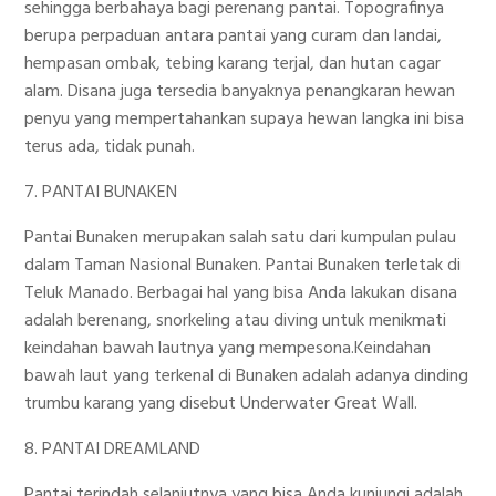
sehingga berbahaya bagi perenang pantai. Topografinya
berupa perpaduan antara pantai yang curam dan landai,
hempasan ombak, tebing karang terjal, dan hutan cagar
alam. Disana juga tersedia banyaknya penangkaran hewan
penyu yang mempertahankan supaya hewan langka ini bisa
terus ada, tidak punah.
7. PANTAI BUNAKEN
Pantai Bunaken merupakan salah satu dari kumpulan pulau
dalam Taman Nasional Bunaken. Pantai Bunaken terletak di
Teluk Manado. Berbagai hal yang bisa Anda lakukan disana
adalah berenang, snorkeling atau diving untuk menikmati
keindahan bawah lautnya yang mempesona.Keindahan
bawah laut yang terkenal di Bunaken adalah adanya dinding
trumbu karang yang disebut Underwater Great Wall.
8. PANTAI DREAMLAND
Pantai terindah selanjutnya yang bisa Anda kunjungi adalah