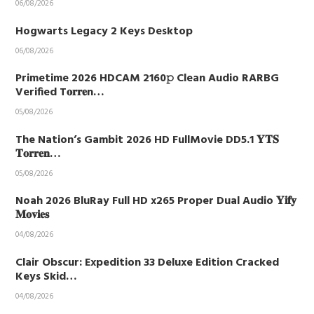
06/08/2026
Hogwarts Legacy 2 Keys Desktop
06/08/2026
Primetime 2026 HDCAM 2160𝚙 Clean Audio RARBG
Verified T𝐨𝐫𝐫𝐞n…
05/08/2026
The Nation’s Gambit 2026 HD FullMovie DD5.1 𝐘𝐓𝐒
𝐓𝐨𝐫𝐫𝐞𝐧…
05/08/2026
Noah 2026 BluRay Full HD x265 Proper Dual Audio 𝐘𝐢𝐟𝐲
𝐌𝐨𝐯𝐢𝐞𝐬
04/08/2026
Clair Obscur: Expedition 33 Deluxe Edition Cracked
Keys Skid…
04/08/2026