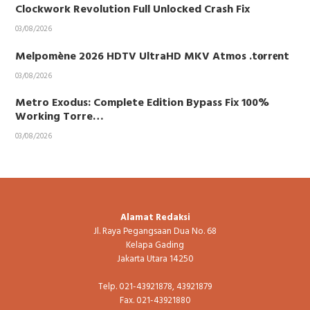
Clockwork Revolution Full Unlocked Crash Fix
03/08/2026
Melpomène 2026 HDTV UltraHD MKV Atmos .t𝐨rr𝐞nt
03/08/2026
Metro Exodus: Complete Edition Bypass Fix 100%
Working Torre…
03/08/2026
Alamat Redaksi
Jl. Raya Pegangsaan Dua No. 68
Kelapa Gading
Jakarta Utara 14250
Telp. 021-43921878, 43921879
Fax. 021-43921880