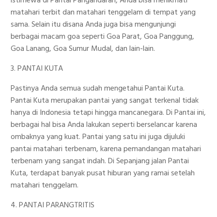
istimewa di Pantai Pangandaran, Anda bisa menikmati
matahari terbit dan matahari tenggelam di tempat yang
sama. Selain itu disana Anda juga bisa mengunjungi
berbagai macam goa seperti Goa Parat, Goa Panggung,
Goa Lanang, Goa Sumur Mudal, dan lain-lain.
3. PANTAI KUTA
Pastinya Anda semua sudah mengetahui Pantai Kuta.
Pantai Kuta merupakan pantai yang sangat terkenal tidak
hanya di Indonesia tetapi hingga mancanegara. Di Pantai ini,
berbagai hal bisa Anda lakukan seperti berselancar karena
ombaknya yang kuat. Pantai yang satu ini juga dijuluki
pantai matahari terbenam, karena pemandangan matahari
terbenam yang sangat indah. Di Sepanjang jalan Pantai
Kuta, terdapat banyak pusat hiburan yang ramai setelah
matahari tenggelam.
4. PANTAI PARANGTRITIS