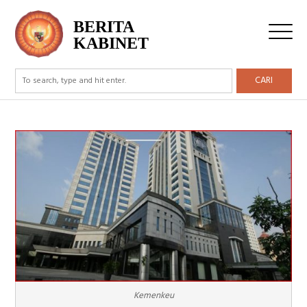
BERITA
KABINET
CARI
Kemenkeu