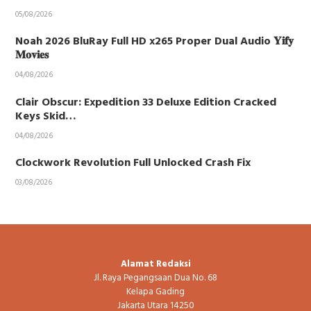
05/08/2026
Noah 2026 BluRay Full HD x265 Proper Dual Audio 𝐘𝐢𝐟𝐲
𝐌𝐨𝐯𝐢𝐞𝐬
04/08/2026
Clair Obscur: Expedition 33 Deluxe Edition Cracked
Keys Skid…
04/08/2026
Clockwork Revolution Full Unlocked Crash Fix
03/08/2026
Alamat Redaksi
Jl. Raya Pegangsaan Dua No. 68
Kelapa Gading
Jakarta Utara 14250