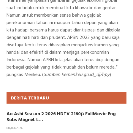
“Kami menyampaikan gambaran gejolak ekonomi global
saat ini tidak untuk membuat kita khawatir dan gentar.
Namun untuk memberikan sense bahwa gejolak
perekonomian tahun ini maupun tahun depan yang akan
kita hadapi bersama harus dapat diantisipasi dan dikelola
dengan hati hati dan prudent. APBN 2023 yang baru saja
disetujui tentu terus diharapkan menjadi instrumen yang
handal dan efektif di dalam menjaga perekonomian
Indonesia. Namun APBN kita jelas akan terus diuji dengan
berbagai gejolak yang tidak mudah dan belum mereda,”
pungkas Menkeu. (
Sumber: kemenkeu.go.id_dj/hpy
)
BERITA TERBARU
Ao Ashi Season 2 2026 HDTV 2160𝚙 FullMovie Eng
Subs M𝐚gn𝐞t L…
08/08/2026