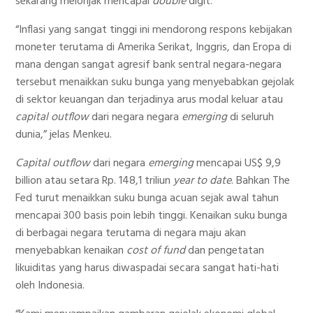
sekarang melonjak mencapai
double
digit.
“Inflasi yang sangat tinggi ini mendorong respons kebijakan
moneter terutama di Amerika Serikat, Inggris, dan Eropa di
mana dengan sangat agresif bank sentral negara-negara
tersebut menaikkan suku bunga yang menyebabkan gejolak
di sektor keuangan dan terjadinya arus modal keluar atau
capital outflow
dari negara negara
emerging
di seluruh
dunia,” jelas Menkeu.
Capital outflow
dari negara
emerging
mencapai US$ 9,9
billion atau setara Rp. 148,1 triliun
year to date
. Bahkan The
Fed turut menaikkan suku bunga acuan sejak awal tahun
mencapai 300 basis poin lebih tinggi. Kenaikan suku bunga
di berbagai negara terutama di negara maju akan
menyebabkan kenaikan
cost of fund
dan pengetatan
likuiditas yang harus diwaspadai secara sangat hati-hati
oleh Indonesia.