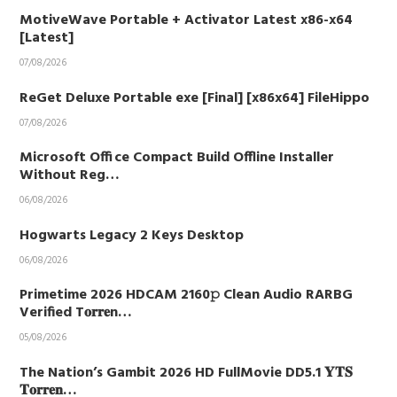
MotiveWave Portable + Activator Latest x86-x64
[Latest]
07/08/2026
ReGet Deluxe Portable exe [Final] [x86x64] FileHippo
07/08/2026
Microsoft Office Compact Build Offline Installer
Without Reg…
06/08/2026
Hogwarts Legacy 2 Keys Desktop
06/08/2026
Primetime 2026 HDCAM 2160𝚙 Clean Audio RARBG
Verified T𝐨𝐫𝐫𝐞n…
05/08/2026
The Nation’s Gambit 2026 HD FullMovie DD5.1 𝐘𝐓𝐒
𝐓𝐨𝐫𝐫𝐞𝐧…