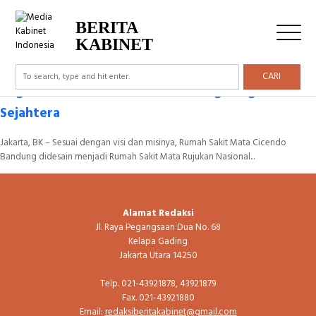
Tag Archive: RSUD
BERITA
KABINET
CARI
Pegawai RS Mata Cicendo Bandung Sangat
Sejahtera
Jakarta, BK – Sesuai dengan visi dan misinya, Rumah Sakit Mata Cicendo
Bandung didesain menjadi Rumah Sakit Mata Rujukan Nasional...
Alamat Redaksi
Jl. Raya Pegangsaan Dua No. 68
Kelapa Gading
Jakarta Utara 14250
Telp. 021-43921878, 43921879
Fax. 021-43921880
Email:
redaksiberitakabinet@gmail.com