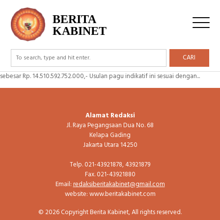
Tag Archive: Pagu Indikatif
BERITA
KABINET
Pagu Indikatif Kementerian Pertanian TA 2022
CARI
Jakarta, BK – Kementerian Pertanian mengusulkan pagu indikatif untuk TA 2022
sebesar Rp. 14.510.592.752.000,- Usulan pagu indikatif ini sesuai dengan...
Alamat Redaksi
Jl. Raya Pegangsaan Dua No. 68
Kelapa Gading
Jakarta Utara 14250
Telp. 021-43921878, 43921879
Fax. 021-43921880
Email:
redaksiberitakabinet@gmail.com
website: www.beritakabinet.com
© 2026 Copyright Berita Kabinet, All rights reserved.