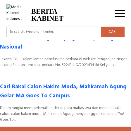
Tag Archive: Mahkamah Agung
BERITA
KABINET
CARI
Hakim Masih Mengesampingkan Kepentingan
Nasional
Jakarta, BK – Dalam laman penelusuran perkara di website Pengadilan Negeri
Jakarta Selatan, terdapat perkara No. 522/Pdt.G/2023/PN Jkt Sel yaitu...
Cari Bakal Calon Hakim Muda, Mahkamah Agung
Gelar MA Goes To Campus
Dalam rangka memperkenalkan diri ke para mahasiswa dan mencari bakal
calon-calon hakim muda, Mahkamah Agung menyelenggarakan acara “MA
Goes To...