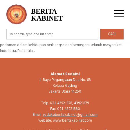
Tag Archive: Idiologi
BERITA
KABINET
Meningkatkan Implementasi Nilai-Nilai Pancasila
CARI
Pancasila adalah pilar ideologis negara Indonesia yang menjadi rumusan dan
pedoman dalam kehidupan berbangsa dan bernegara seluruh masyarakat
Indonesia. Pancasila...
Alamat Redaksi
Jl. Raya Pegangsaan Dua No. 68
Kelapa Gading
Jakarta Utara 14250
Telp. 021-43921878, 43921879
Fax. 021-43921880
Email:
redaksiberitakabinet@gmail.com
website: www.beritakabinet.com