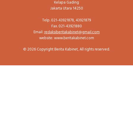
Kelapa Gading
Jakarta Utara 14250
Telp. 021-43921878, 43921879
Fax. 021-43921880
Email:
redaksiberitakabinet@gmail.com
website: www.beritakabinet.com
© 2026 Copyright Berita Kabinet, All rights reserved.