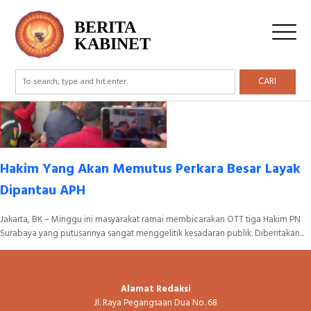
Tag Archive: Hakim
BERITA
KABINET
CARI
Hakim Yang Akan Memutus Perkara Besar Layak
Dipantau APH
Jakarta, BK – Minggu ini masyarakat ramai membicarakan OTT tiga Hakim PN
Surabaya yang putusannya sangat menggelitik kesadaran publik. Diberitakan...
Alamat Redaksi
Jl. Raya Pegangsaan Dua No. 68