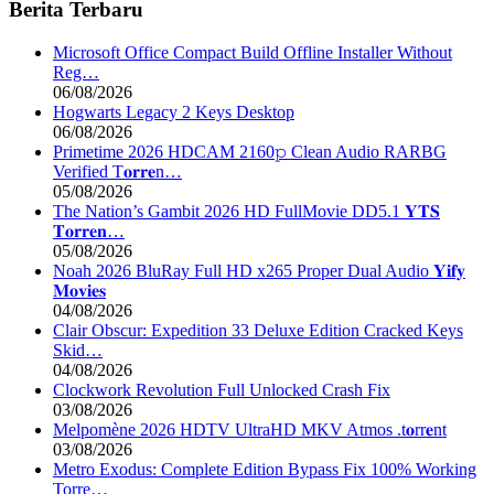
Berita Terbaru
Microsoft Office Compact Build Offline Installer Without
Reg…
06/08/2026
Hogwarts Legacy 2 Keys Desktop
06/08/2026
Primetime 2026 HDCAM 2160𝚙 Clean Audio RARBG
Verified T𝐨𝐫𝐫𝐞n…
05/08/2026
The Nation’s Gambit 2026 HD FullMovie DD5.1 𝐘𝐓𝐒
𝐓𝐨𝐫𝐫𝐞𝐧…
05/08/2026
Noah 2026 BluRay Full HD x265 Proper Dual Audio 𝐘𝐢𝐟𝐲
𝐌𝐨𝐯𝐢𝐞𝐬
04/08/2026
Clair Obscur: Expedition 33 Deluxe Edition Cracked Keys
Skid…
04/08/2026
Clockwork Revolution Full Unlocked Crash Fix
03/08/2026
Melpomène 2026 HDTV UltraHD MKV Atmos .t𝐨rr𝐞nt
03/08/2026
Metro Exodus: Complete Edition Bypass Fix 100% Working
Torre…