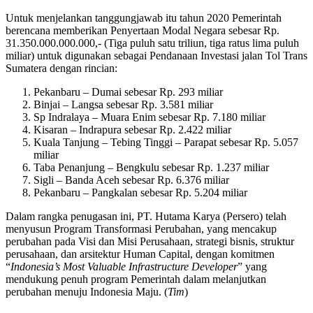
Untuk menjelankan tanggungjawab itu tahun 2020 Pemerintah
berencana memberikan Penyertaan Modal Negara sebesar Rp.
31.350.000.000.000,- (Tiga puluh satu triliun, tiga ratus lima puluh
miliar) untuk digunakan sebagai Pendanaan Investasi jalan Tol Trans
Sumatera dengan rincian:
Pekanbaru – Dumai sebesar Rp. 293 miliar
Binjai – Langsa sebesar Rp. 3.581 miliar
Sp Indralaya – Muara Enim sebesar Rp. 7.180 miliar
Kisaran – Indrapura sebesar Rp. 2.422 miliar
Kuala Tanjung – Tebing Tinggi – Parapat sebesar Rp. 5.057
miliar
Taba Penanjung – Bengkulu sebesar Rp. 1.237 miliar
Sigli – Banda Aceh sebesar Rp. 6.376 miliar
Pekanbaru – Pangkalan sebesar Rp. 5.204 miliar
Dalam rangka penugasan ini, PT. Hutama Karya (Persero) telah
menyusun Program Transformasi Perubahan, yang mencakup
perubahan pada Visi dan Misi Perusahaan, strategi bisnis, struktur
perusahaan, dan arsitektur Human Capital, dengan komitmen
“
Indonesia’s Most Valuable Infrastructure Developer
” yang
mendukung penuh program Pemerintah dalam melanjutkan
perubahan menuju Indonesia Maju. (
Tim
)