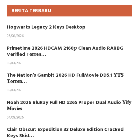
BERITA TERBARU
Hogwarts Legacy 2 Keys Desktop
06/08/2026
Primetime 2026 HDCAM 2160𝚙 Clean Audio RARBG
Verified T𝐨𝐫𝐫𝐞n…
05/08/2026
The Nation’s Gambit 2026 HD FullMovie DD5.1 𝐘𝐓𝐒
𝐓𝐨𝐫𝐫𝐞𝐧…
05/08/2026
Noah 2026 BluRay Full HD x265 Proper Dual Audio 𝐘𝐢𝐟𝐲
𝐌𝐨𝐯𝐢𝐞𝐬
04/08/2026
Clair Obscur: Expedition 33 Deluxe Edition Cracked
Keys Skid…