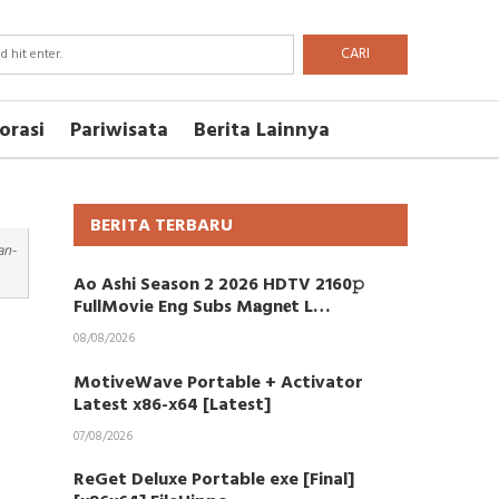
CARI
orasi
Pariwisata
Berita Lainnya
BERITA TERBARU
an-
Ao Ashi Season 2 2026 HDTV 2160𝚙
FullMovie Eng Subs M𝐚gn𝐞t L…
08/08/2026
MotiveWave Portable + Activator
Latest x86-x64 [Latest]
07/08/2026
ReGet Deluxe Portable exe [Final]