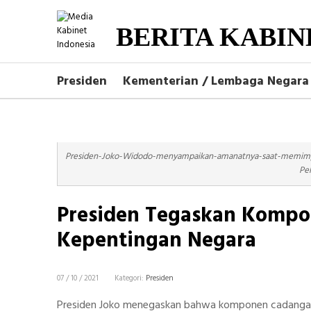
BERITA KABIN
Presiden
Kementerian / Lembaga Negara
Presiden-Joko-Widodo-menyampaikan-amanatnya-saat-memimp
Pe
Presiden Tegaskan Komp
Kepentingan Negara
07 / 10 / 2021
Kategori:
Presiden
Presiden Joko menegaskan bahwa komponen cadangan 