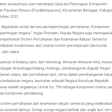
n dalam amanatnya saat memimpin Upacara Penetapan Komponen
an Pasukan Khusus (Pusdiklatpassus), Kecamatan Batujajar, Kabup
tober 2021.
 digunakan untuk lain kecuali kepentingan pertahanan. Komponen
pentingan negara,” tegas Presiden. Kepala Negara juga menegask
mperkokoh Sistem Pertahanan dan Keamanan Rakyat Semesta
akukan modernisasi alat utama sistem persenjataan (alutsista)
, dan udara.
annya di bidang sains dan teknologi. Ilmuwan-ilmuwan kita, insiny
bangan di berbagai bidang strategis, pembangunan (kapal) fregat
tahanan udara, dan pertahanan laut, serta dalam pembangunan kapa
a kedaulatan negara, keutuhan wilayah Negara Kesatuan Republik
nesia adalah segalanya. Untuk itu, TNI sebagai komponen utama ya
 dan komponen pendukung.
a, sistem pertahanan dan keamanan rakyat semesta yang melibatka
a nasional lainnya. Setiap warga negara berhak dan wajib ikut sert