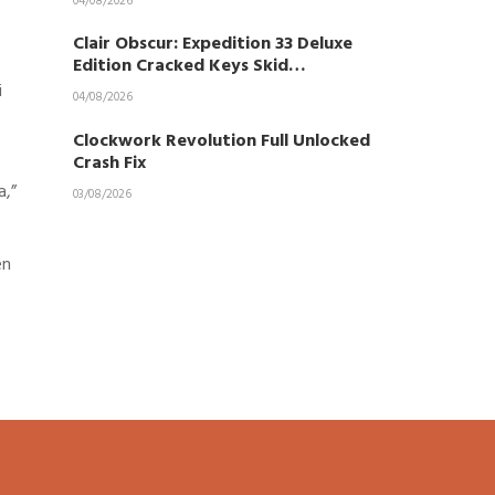
04/08/2026
Clair Obscur: Expedition 33 Deluxe
Edition Cracked Keys Skid…
i
04/08/2026
Clockwork Revolution Full Unlocked
Crash Fix
a,”
03/08/2026
en