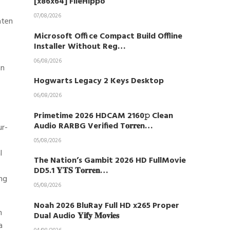
[x86x64] FileHippo
07/08/2026
aten
Microsoft Office Compact Build Offline
Installer Without Reg…
06/08/2026
an
Hogwarts Legacy 2 Keys Desktop
06/08/2026
Primetime 2026 HDCAM 2160𝚙 Clean
Audio RARBG Verified T𝐨𝐫𝐫𝐞n…
ur-
05/08/2026
l
The Nation’s Gambit 2026 HD FullMovie
DD5.1 𝐘𝐓𝐒 𝐓𝐨𝐫𝐫𝐞𝐧…
ng
05/08/2026
Noah 2026 BluRay Full HD x265 Proper
n
Dual Audio 𝐘𝐢𝐟𝐲 𝐌𝐨𝐯𝐢𝐞𝐬
a