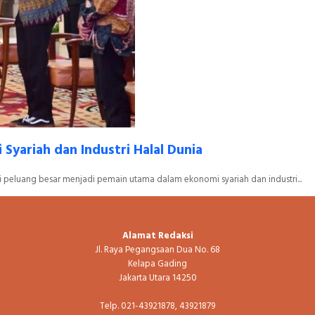
yariah dan Industri Halal Dunia
 peluang besar menjadi pemain utama dalam ekonomi syariah dan industri...
Alamat Redaksi
Jl. Raya Pegangsaan Dua No. 68
Kelapa Gading
Jakarta Utara 14250
Telp. 021-43921878, 43921879