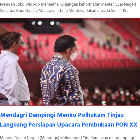
Presiden Joko Widodo menerima kunjungan kehormatan Menteri Luar Negeri
Selandia Baru Nanaia Mahuta di Istana Merdeka, Jakarta, pada Senin, 15...
Mendagri Dampingi Menko Polhukam Tinjau
Langsung Persiapan Upacara Pembukaan PON XX
Menteri Dalam Negeri (Mendagri) Muhammad Tito Karnavian mendampingi