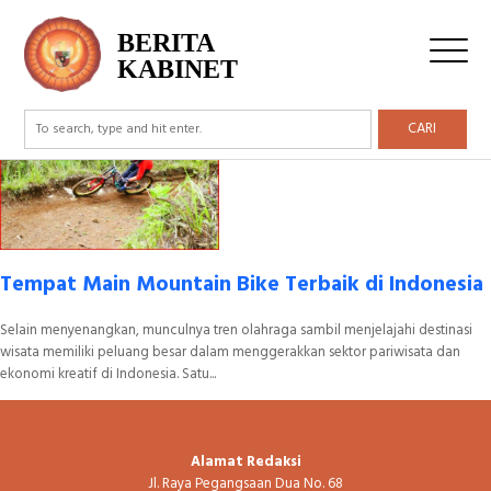
Tag Archive: Mountain Bike
BERITA
KABINET
CARI
Tempat Main Mountain Bike Terbaik di Indonesia
Selain menyenangkan, munculnya tren olahraga sambil menjelajahi destinasi
wisata memiliki peluang besar dalam menggerakkan sektor pariwisata dan
ekonomi kreatif di Indonesia. Satu...
Alamat Redaksi
Jl. Raya Pegangsaan Dua No. 68