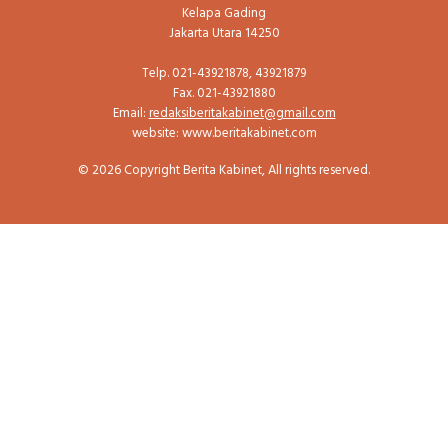
Kelapa Gading
Jakarta Utara 14250
Telp. 021-43921878, 43921879
Fax. 021-43921880
Email:
redaksiberitakabinet@gmail.com
website: www.beritakabinet.com
© 2026 Copyright Berita Kabinet, All rights reserved.