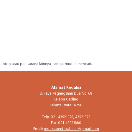
Laptop atau pun sarana lainnya, sangat mudah mencari...
Alamat Redaksi
Jl. Raya Pegangsaan Dua No. 68
Kelapa Gading
Jakarta Utara 14250
Telp. 021-43921878, 43921879
Fax. 021-43921880
Email:
redaksiberitakabinet@gmail.com