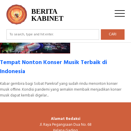
Tag Archive: Bung Karno
BERITA
KABINET
CARI
Tempat Nonton Konser Musik Terbaik di
Indonesia
Kabar gembira bagi Sobat Parekraf yang sudah rindu menonton konser
musik offline. Kondisi pandemi yang semakin membaik menjadikan konser
musik dapat kembali digelar...
Alamat Redaksi
Jl. Raya Pegangsaan Dua No. 68
Kelapa Gading