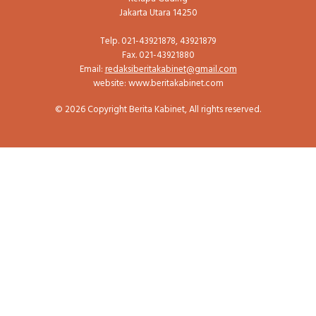
Jakarta Utara 14250
Telp. 021-43921878, 43921879
Fax. 021-43921880
Email:
redaksiberitakabinet@gmail.com
website: www.beritakabinet.com
© 2026 Copyright Berita Kabinet, All rights reserved.