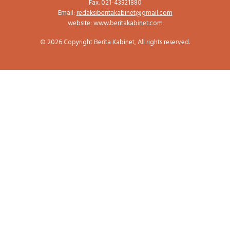
Fax. 021-43921880
Email:
redaksiberitakabinet@gmail.com
website: www.beritakabinet.com
© 2026 Copyright Berita Kabinet, All rights reserved.