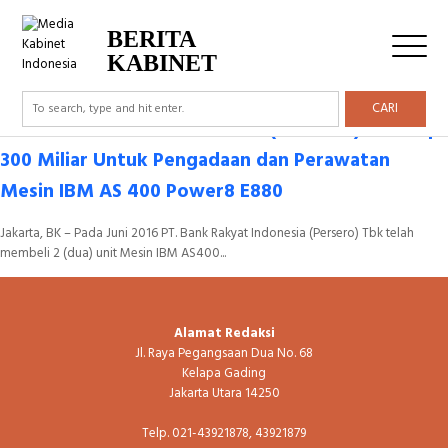
Tag Archive: Bank Rakyat Indonesia
BERITA
KABINET
CARI
PT. BANK RAKYAT INDONESIA (PERSERO) TBK : Rp.
300 Miliar Untuk Pengadaan dan Perawatan
Mesin IBM AS 400 Power8 E880
Jakarta, BK – Pada Juni 2016 PT. Bank Rakyat Indonesia (Persero) Tbk telah
membeli 2 (dua) unit Mesin IBM AS400...
Alamat Redaksi
Jl. Raya Pegangsaan Dua No. 68
Kelapa Gading
Jakarta Utara 14250
Telp. 021-43921878, 43921879