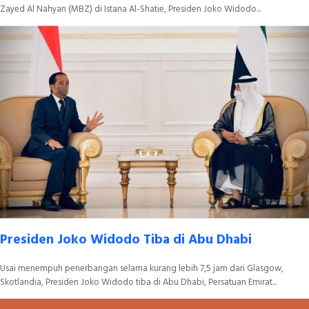
Zayed Al Nahyan (MBZ) di Istana Al-Shatie, Presiden Joko Widodo...
Presiden Joko Widodo Tiba di Abu Dhabi
Usai menempuh penerbangan selama kurang lebih 7,5 jam dari Glasgow,
Skotlandia, Presiden Joko Widodo tiba di Abu Dhabi, Persatuan Emirat...