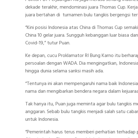
dekade terakhir, mendominasi juara Thomas Cup. Kerja
juara bertahan di turnamen bulu tangkis bergengsi ter
“Kini posisi Indonesia atas China di Thomas Cup semaki
China 10 gelar juara. Sungguh kebanggan luar biasa dan
Covid-19,” tutur Puan.
Ke depan, cucu Proklamator RI Bung Karno itu berhara
persoalan dengan WADA. Dia mengingatkan, Indonesia t
hingga dunia selama sanksi masih ada.
“Tentunya ini akan mempengaruhi nama baik Indonesia
nama dan mengibarkan bendera negara dalam kejuaraan r
Tak hanya itu, Puan juga meminta agar bulu tangkis me
anggaran. Sebab bulu tangkis menjadi salah satu ca
untuk Indonesia.
“Pemerintah harus terus memberi perhatian terhadap p