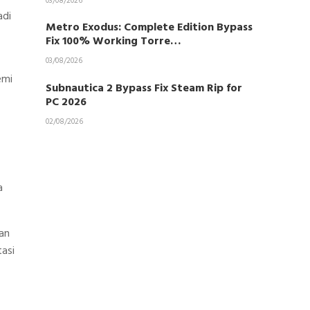
03/08/2026
adi
Metro Exodus: Complete Edition Bypass
Fix 100% Working Torre…
03/08/2026
emi
Subnautica 2 Bypass Fix Steam Rip for
PC 2026
02/08/2026
a
dan
asi