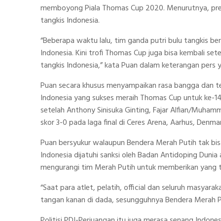
memboyong Piala Thomas Cup 2020. Menurutnya, pre
tangkis Indonesia.
“Beberapa waktu lalu, tim ganda putri bulu tangkis b
Indonesia. Kini trofi Thomas Cup juga bisa kembali se
tangkis Indonesia,” kata Puan dalam keterangan pers y
Puan secara khusus menyampaikan rasa bangga dan terim
Indonesia yang sukses meraih Thomas Cup untuk ke-14 ka
setelah Anthony Sinisuka Ginting, Fajar Alfian/Muham
skor 3-0 pada laga final di Ceres Arena, Aarhus, Denma
Puan bersyukur walaupun Bendera Merah Putih tak bisa
Indonesia dijatuhi sanksi oleh Badan Antidoping Duni
mengurangi tim Merah Putih untuk memberikan yang t
“Saat para atlet, pelatih, official dan seluruh masyar
tangan kanan di dada, sesungguhnya Bendera Merah Puti
Politisi PDI-Perjuangan itu juga merasa senang Indon