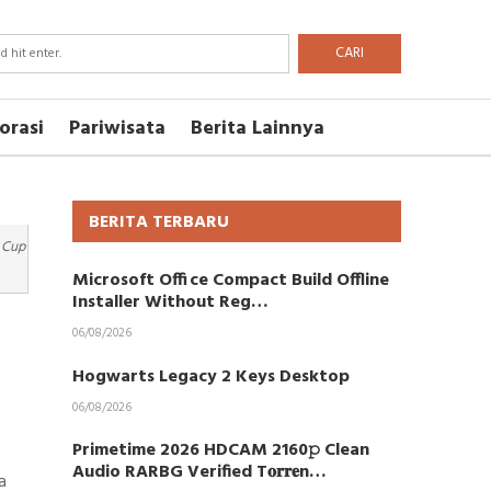
CARI
orasi
Pariwisata
Berita Lainnya
BERITA TERBARU
 Cup
Microsoft Office Compact Build Offline
Installer Without Reg…
06/08/2026
Hogwarts Legacy 2 Keys Desktop
06/08/2026
Primetime 2026 HDCAM 2160𝚙 Clean
Audio RARBG Verified T𝐨𝐫𝐫𝐞n…
a