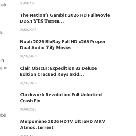
05/08/2026
bulu
The Nation’s Gambit 2026 HD FullMovie
DD5.1 𝐘𝐓𝐒 𝐓𝐨𝐫𝐫𝐞𝐧…
05/08/2026
lu
Noah 2026 BluRay Full HD x265 Proper
Dual Audio 𝐘𝐢𝐟𝐲 𝐌𝐨𝐯𝐢𝐞𝐬
04/08/2026
ih
ngan
Clair Obscur: Expedition 33 Deluxe
Edition Cracked Keys Skid…
04/08/2026
Clockwork Revolution Full Unlocked
Crash Fix
03/08/2026
bil
Melpomène 2026 HDTV UltraHD MKV
Atmos .t𝐨rr𝐞nt