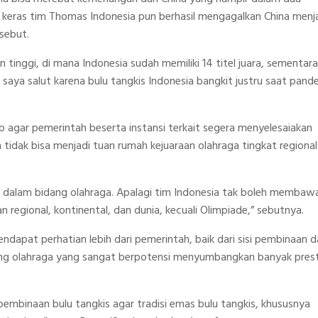
 keras tim Thomas Indonesia pun berhasil mengagalkan China menj
sebut.
n tinggi, di mana Indonesia sudah memiliki 14 titel juara, sementara
 saya salut karena bulu tangkis Indonesia bangkit justru saat pand
p agar pemerintah beserta instansi terkait segera menyelesaiakan
idak bisa menjadi tuan rumah kejuaraan olahraga tingkat regional
 dalam bidang olahraga. Apalagi tim Indonesia tak boleh membaw
egional, kontinental, dan dunia, kecuali Olimpiade,” sebutnya.
ndapat perhatian lebih dari pemerintah, baik dari sisi pembinaan 
bang olahraga yang sangat berpotensi menyumbangkan banyak prest
embinaan bulu tangkis agar tradisi emas bulu tangkis, khususnya