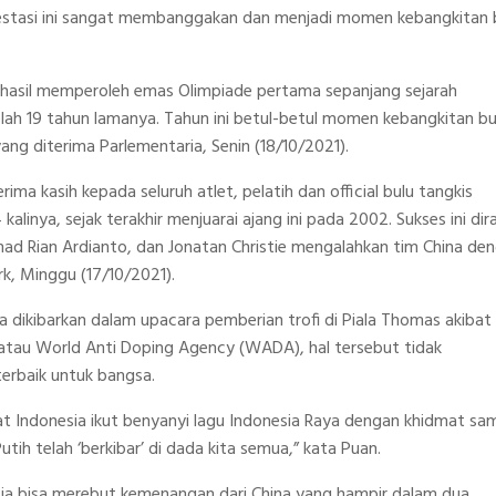
stasi ini sangat membanggakan dan menjadi momen kebangkitan 
erhasil memperoleh emas Olimpiade pertama sepanjang sejarah
telah 19 tahun lamanya. Tahun ini betul-betul momen kebangkitan bu
ang diterima Parlementaria, Senin (18/10/2021).
a kasih kepada seluruh atlet, pelatih dan official bulu tangkis
linya, sejak terakhir menjuarai ajang ini pada 2002. Sukses ini dira
mad Rian Ardianto, dan Jonatan Christie mengalahkan tim China de
rk, Minggu (17/10/2021).
 dikibarkan dalam upacara pemberian trofi di Piala Thomas akibat
a atau World Anti Doping Agency (WADA), hal tersebut tidak
erbaik untuk bangsa.
akat Indonesia ikut benyanyi lagu Indonesia Raya dengan khidmat sam
h telah ‘berkibar’ di dada kita semua,” kata Puan.
esia bisa merebut kemenangan dari China yang hampir dalam dua