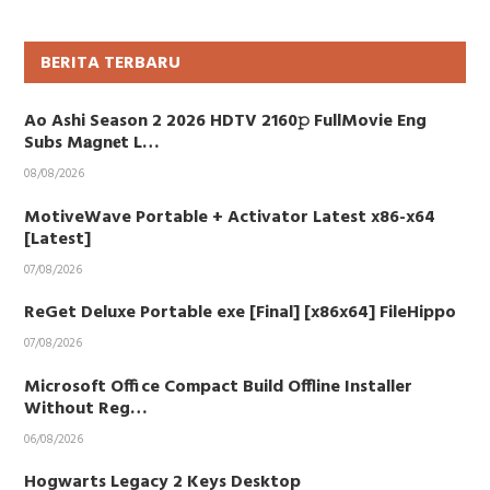
BERITA TERBARU
Ao Ashi Season 2 2026 HDTV 2160𝚙 FullMovie Eng
Subs M𝐚gn𝐞t L…
08/08/2026
MotiveWave Portable + Activator Latest x86-x64
[Latest]
07/08/2026
ReGet Deluxe Portable exe [Final] [x86x64] FileHippo
07/08/2026
Microsoft Office Compact Build Offline Installer
Without Reg…
06/08/2026
Hogwarts Legacy 2 Keys Desktop