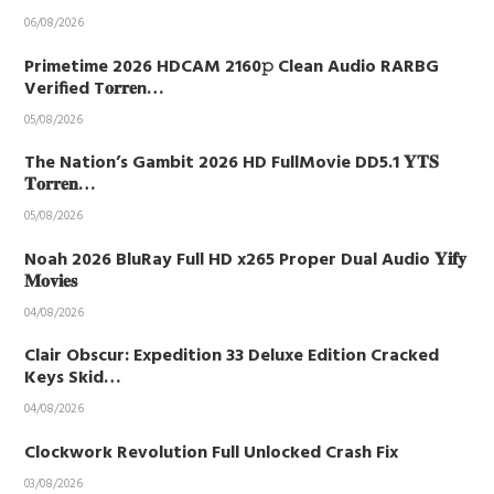
06/08/2026
Primetime 2026 HDCAM 2160𝚙 Clean Audio RARBG
Verified T𝐨𝐫𝐫𝐞n…
05/08/2026
The Nation’s Gambit 2026 HD FullMovie DD5.1 𝐘𝐓𝐒
𝐓𝐨𝐫𝐫𝐞𝐧…
05/08/2026
Noah 2026 BluRay Full HD x265 Proper Dual Audio 𝐘𝐢𝐟𝐲
𝐌𝐨𝐯𝐢𝐞𝐬
04/08/2026
Clair Obscur: Expedition 33 Deluxe Edition Cracked
Keys Skid…
04/08/2026
Clockwork Revolution Full Unlocked Crash Fix
03/08/2026