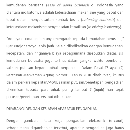
kemudahan berusaha (
ease of doing business
) di Indonesia yang
diantara indikatornya adalah ketersediaan mekanisme yang cepat dan
tepat dalam menyelesaikan kontrak bisnis (
enforcing contracts
) dan
ketersediaan mekanisme penyelesaian kepailitan (
resolving insolvency
).
“
Adanya e-court ini tentunya mengarah kepada kemudahan berusaha,”
ujar Pudjoharsoyo lebih jauh. Selain diindikasikan dengan kemudahan,
kecepatan, dan ringannya biaya sebagaimana disebutkan diatas, sisi
kemudahan berusaha juga terlihat dalam jangka waktu pemberian
salinan putusan kepada pihak berperkara. Dalam Pasal 17 ayat (2)
Peraturan Mahkamah Agung Nomor 3 Tahun 2018 disebutkan, khusus
dalam perkara kepailitan/PKPU, salinan putusan/penetapan pengadilan
dikirimkan kepada para pihak paling lambat 7 (tujuh) hari sejak
putusan/penetapan tersebut dibacakan.
DIIMBANGI DENGAN KESIAPAN APARATUR PENGADILAN
Dengan gambaran tata kerja pengadilan elektronik (e-court)
sebagaimana digambarkan tersebut, aparatur pengadilan juga harus