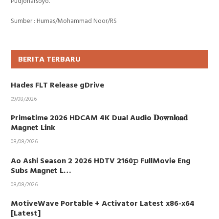
Pudjoharsoyo.
Sumber : Humas/Mohammad Noor/RS
BERITA TERBARU
Hades FLT Release gDrive
09/08/2026
Primetime 2026 HDCAM 4K Dual Audio 𝐃𝐨𝐰𝐧𝐥𝐨𝐚𝐝
M𝐚gn𝐞t L𝐢nk
08/08/2026
Ao Ashi Season 2 2026 HDTV 2160𝚙 FullMovie Eng
Subs M𝐚gn𝐞t L…
08/08/2026
MotiveWave Portable + Activator Latest x86-x64
[Latest]