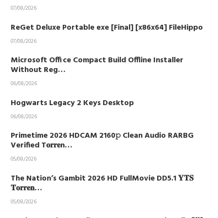
07/08/2026
ReGet Deluxe Portable exe [Final] [x86x64] FileHippo
07/08/2026
Microsoft Office Compact Build Offline Installer
Without Reg…
06/08/2026
Hogwarts Legacy 2 Keys Desktop
06/08/2026
Primetime 2026 HDCAM 2160𝚙 Clean Audio RARBG
Verified T𝐨𝐫𝐫𝐞n…
05/08/2026
The Nation’s Gambit 2026 HD FullMovie DD5.1 𝐘𝐓𝐒
𝐓𝐨𝐫𝐫𝐞𝐧…
05/08/2026