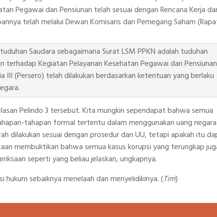
atan Pegawai dan Pensiunan telah sesuai dengan Rencana Kerja da
annya telah melalui Dewan Komisaris dan Pemegang Saham (Rapa
 tuduhan Saudara sebagaimana Surat LSM PPKN adalah tuduhan
dan terhadap Kegiatan Pelayanan Kesehatan Pegawai dan Pensiunan
a III (Persero) telah dilakukan berdasarkan ketentuan yang berlaku
egara.
njelasan Pelindo 3 tersebut. Kita mungkin sependapat bahwa semua
 tahapan-tahapan formal tertentu dalam menggunakan uang negara
mrah dilakukan sesuai dengan prosedur dan UU, tetapi apakah itu da
ataan membuktikan bahwa semua kasus korupsi yang terungkap jug
iksaan seperti yang beliau jelaskan, ungkapnya.
i hukum sebaiknya menelaah dan menyelidikinya. (
Tim
)