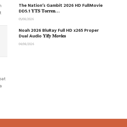
The Nation’s Gambit 2026 HD FullMovie
n
DD5.1 𝐘𝐓𝐒 𝐓𝐨𝐫𝐫𝐞𝐧…
t
05/08/2026
Noah 2026 BluRay Full HD x265 Proper
Dual Audio 𝐘𝐢𝐟𝐲 𝐌𝐨𝐯𝐢𝐞𝐬
04/08/2026
pat
a