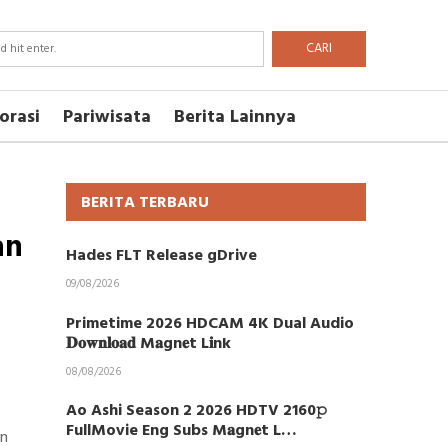
CARI
orasi
Pariwisata
Berita Lainnya
BERITA TERBARU
an
Hades FLT Release gDrive
09/08/2026
Primetime 2026 HDCAM 4K Dual Audio
𝐃𝐨𝐰𝐧𝐥𝐨𝐚𝐝 M𝐚gn𝐞t L𝐢nk
08/08/2026
Ao Ashi Season 2 2026 HDTV 2160𝚙
FullMovie Eng Subs M𝐚gn𝐞t L…
un