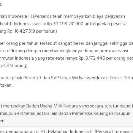
).
n Indonesia III (Persero) telah membayarkan biaya pelayanan
health Indonesia senilai Rp. 91.499.731.000 untuk jumlah peserta
ang Rp. 10.427.319 per tahun)
a per orang per tahun tersebut sangat besar dan janggal sehingga d
an itu didukung dengan membandingkannya dengan premi asuransi
muter Indonesia yang rata-rata hanya Rp. 3.172.445 per orang pe
a 4.413 orang)
epada pihak Pelindo 3 dan SVP Legal Widyaswendra a.n Direksi Peli
takan :
o) merupakan Badan Usaha Milik Negara yang secara teratur diaudi
n maupun eksternal antara lain Badan Pemeriksa Keuangan maupun
en.
s penganggaran di PT. Pelabuhan Indonesia III (Persero) termasuk