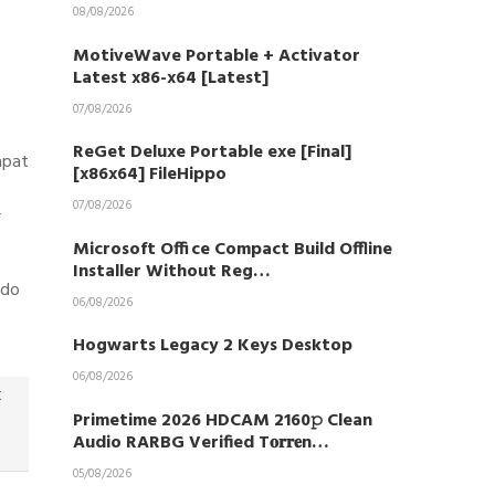
08/08/2026
MotiveWave Portable + Activator
Latest x86-x64 [Latest]
07/08/2026
ReGet Deluxe Portable exe [Final]
apat
[x86x64] FileHippo
07/08/2026
r
Microsoft Office Compact Build Offline
Installer Without Reg…
ndo
06/08/2026
Hogwarts Legacy 2 Keys Desktop
06/08/2026
t
Primetime 2026 HDCAM 2160𝚙 Clean
Audio RARBG Verified T𝐨𝐫𝐫𝐞n…
05/08/2026