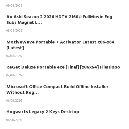
08/08/2026
Ao Ashi Season 2 2026 HDTV 2160𝚙 FullMovie Eng
Subs M𝐚gn𝐞t L…
08/08/2026
MotiveWave Portable + Activator Latest x86-x64
[Latest]
07/08/2026
ReGet Deluxe Portable exe [Final] [x86x64] FileHippo
07/08/2026
Microsoft Office Compact Build Offline Installer
Without Reg…
06/08/2026
Hogwarts Legacy 2 Keys Desktop
06/08/2026