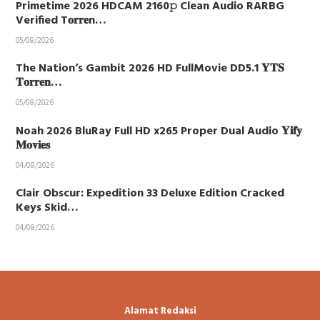
Primetime 2026 HDCAM 2160𝚙 Clean Audio RARBG
Verified T𝐨𝐫𝐫𝐞n…
05/08/2026
The Nation’s Gambit 2026 HD FullMovie DD5.1 𝐘𝐓𝐒
𝐓𝐨𝐫𝐫𝐞𝐧…
05/08/2026
Noah 2026 BluRay Full HD x265 Proper Dual Audio 𝐘𝐢𝐟𝐲
𝐌𝐨𝐯𝐢𝐞𝐬
04/08/2026
Clair Obscur: Expedition 33 Deluxe Edition Cracked
Keys Skid…
04/08/2026
Alamat Redaksi